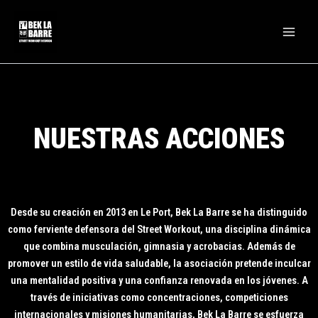
Ir
Men
al
princ
contenido
NUESTRAS ACCIONES
Desde su creación en 2013 en Le Port, Bek La Barre se ha distinguido
como ferviente defensora del Street Workout, una disciplina dinámica
que combina musculación, gimnasia y acrobacias. Además de
promover un estilo de vida saludable, la asociación pretende inculcar
una mentalidad positiva y una confianza renovada en los jóvenes. A
través de iniciativas como concentraciones, competiciones
internacionales y misiones humanitarias, Bek La Barre se esfuerza